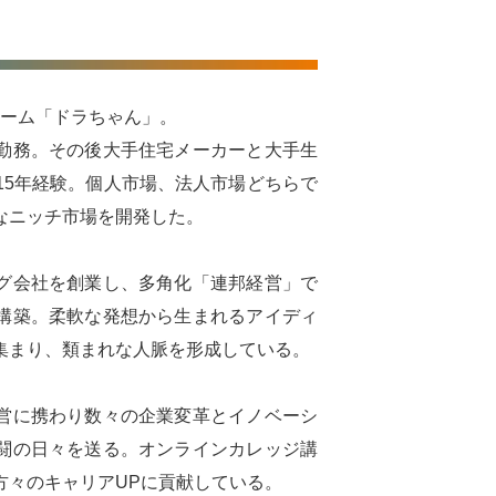
I
者ネーム「ドラちゃん」。
勤務。その後大手住宅メーカーと大手生
15年経験。個人市場、法人市場どちらで
なニッチ市場を開発した。
グ会社を創業し、多角化「連邦経営」で
構築。柔軟な発想から生まれるアイディ
集まり、類まれな人脈を形成している。
営に携わり数々の企業変革とイノベーシ
闘の日々を送る。オンラインカレッジ講
方々のキャリアUPに貢献している。