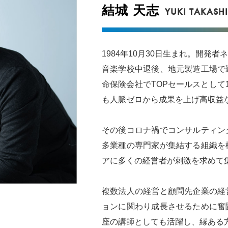
結城 天志
YUKI TAKASH
1984年10月30日生まれ。開発
音楽学校中退後、地元製造工場で
命保険会社でTOPセールスとして
も人脈ゼロから成果を上げ高収益
その後コロナ禍でコンサルティン
多業種の専門家が集結する組織を
アに多くの経営者が刺激を求めて
複数法人の経営と顧問先企業の経
ョンに関わり成長させるために奮
座の講師としても活躍し、縁ある